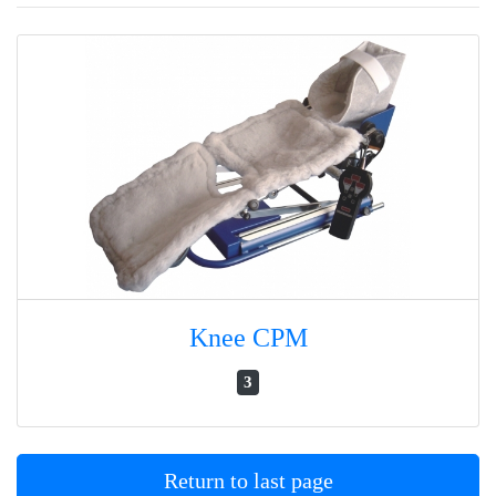
Knee CPM
3
Return to last page