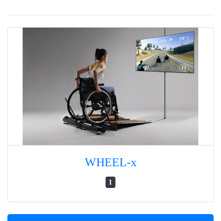
WHEEL-x
1