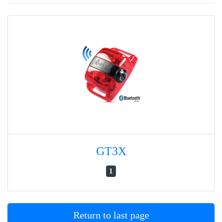
GT3X
1
Return to last page