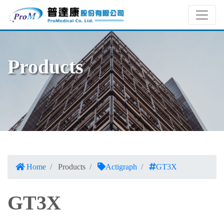
Products
Home
Products
Actigraph
GT3X
GT3X