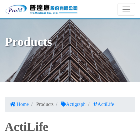
Products
Home
Products
Actigraph
ActiLife
ActiLife