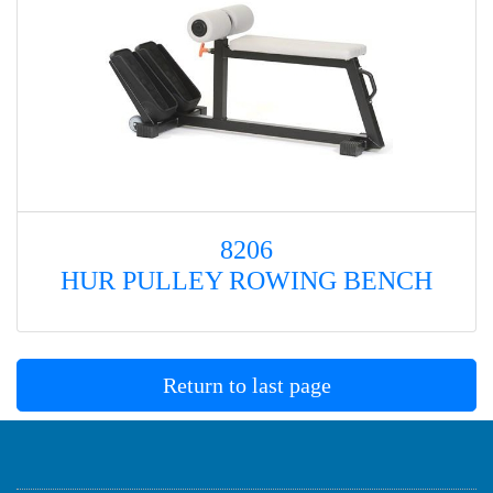
8206
HUR PULLEY ROWING BENCH
Return to last page