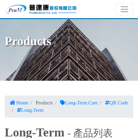
Products
Home
Products
Long-Term Care
QR Code
Long-Term
Long-Term
- 產品列表