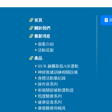
首頁
關於我們
最新消息
個案介紹
活動花絮
產品
HUR 赫爾新肌AIR運動
神經復健訓練相關設備
身體活動量紀錄
操作床系列
術後關節被動運動器
照護醫療系列
健康促進系列
康復醫療與輔具