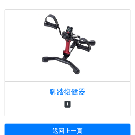
腳踏復健器
1
返回上一頁