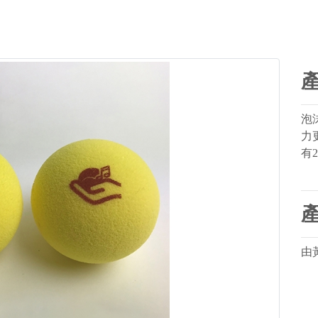
泡
力
有
由