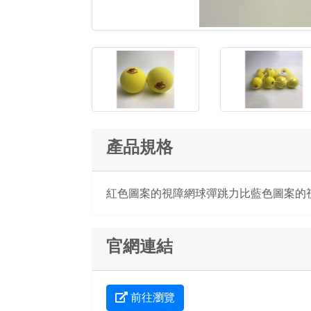
產品規格
紅色圖案的視障網球彈跳力比藍色圖案的
官網連結
前往瀏覽