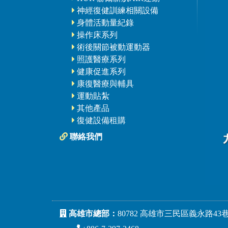
神經復健訓練相關設備
身體活動量紀錄
操作床系列
術後關節被動運動器
照護醫療系列
健康促進系列
康復醫療與輔具
運動貼紮
其他產品
復健設備租購
聯絡我們
高雄市總部：
80782 高雄市三民區義永路43