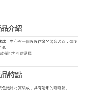
產品介紹
沫球，中心有一個嘎嘎作響的聲音裝置，彈跳
更低
2款彈跳力可供選擇
產品特點
黃色泡沫材質製成，具有清晰的嘎嘎聲。