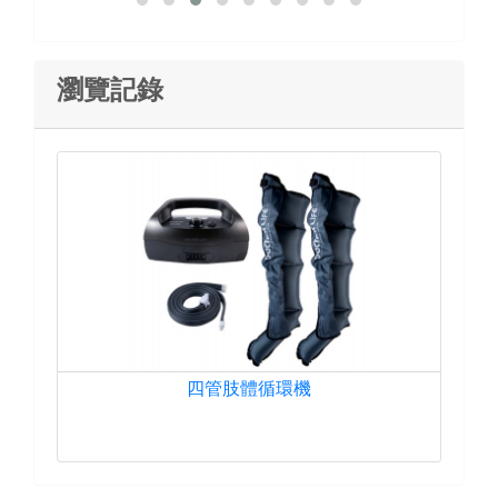
瀏覽記錄
四管肢體循環機