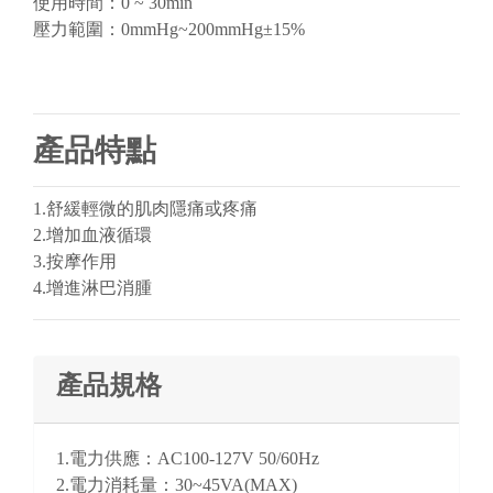
使用時間：0 ~ 30min
壓力範圍：0mmHg~200mmHg±15%
產品特點
1.舒緩輕微的肌肉隱痛或疼痛
2.增加血液循環
3.按摩作用
4.增進淋巴消腫
產品規格
1.電力供應：AC100-127V 50/60Hz
2.電力消耗量：30~45VA(MAX)