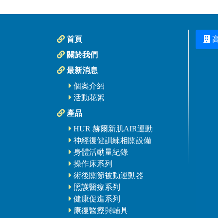
首頁
關於我們
最新消息
個案介紹
活動花絮
產品
HUR 赫爾新肌AIR運動
神經復健訓練相關設備
身體活動量紀錄
操作床系列
術後關節被動運動器
照護醫療系列
健康促進系列
康復醫療與輔具