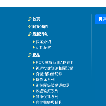
首頁
關於我們
最新消息
個案介紹
活動花絮
產品
HUR 赫爾新肌AIR運動
神經復健訓練相關設備
身體活動量紀錄
操作床系列
術後關節被動運動器
照護醫療系列
健康促進系列
康復醫療與輔具