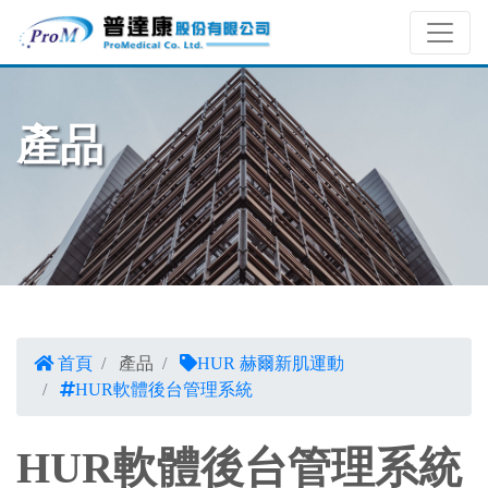
產品
首頁
產品
HUR 赫爾新肌運動
HUR軟體後台管理系統
HUR軟體後台管理系統