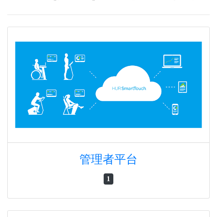
管理者平台
1