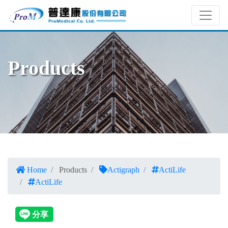
Products
Home
Products
Actigraph
ActiLife
ActiLife